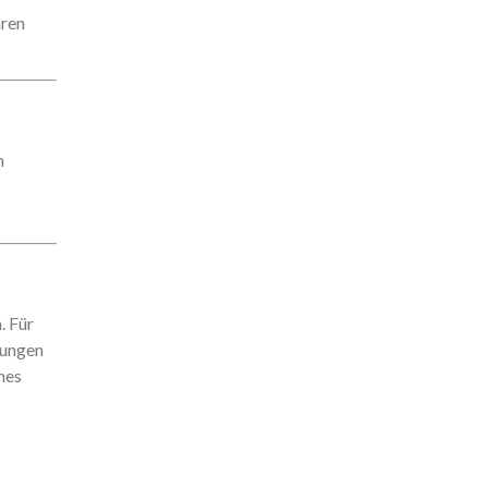
hren
n
. Für
bungen
hes