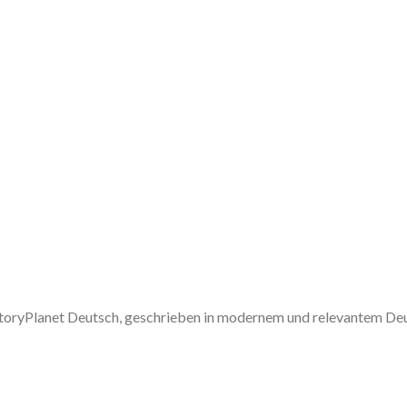
 StoryPlanet Deutsch, geschrieben in modernem und relevantem De