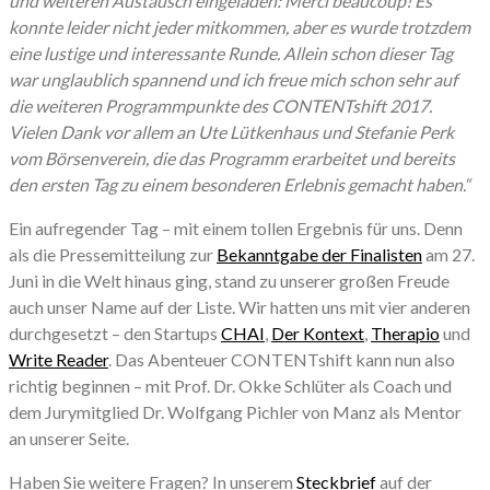
und weiteren Austausch eingeladen: Merci beaucoup! Es
konnte leider nicht jeder mitkommen, aber es wurde trotzdem
eine lustige und interessante Runde. Allein schon dieser Tag
war unglaublich spannend und ich freue mich schon sehr auf
die weiteren Programmpunkte des CONTENTshift 2017.
Vielen Dank vor allem an Ute Lütkenhaus und Stefanie Perk
vom Börsenverein, die das Programm erarbeitet und bereits
den ersten Tag zu einem besonderen Erlebnis gemacht haben.“
Ein aufregender Tag – mit einem tollen Ergebnis für uns. Denn
als die Pressemitteilung zur
Bekanntgabe der Finalisten
am 27.
Juni in die Welt hinaus ging, stand zu unserer großen Freude
auch unser Name auf der Liste. Wir hatten uns mit vier anderen
durchgesetzt – den Startups
CHAI
,
Der Kontext
,
Therapio
und
Write Reader
. Das Abenteuer CONTENTshift kann nun also
richtig beginnen – mit Prof. Dr. Okke Schlüter als Coach und
dem Jurymitglied Dr. Wolfgang Pichler von Manz als Mentor
an unserer Seite.
Haben Sie weitere Fragen? In unserem
Steckbrief
auf der