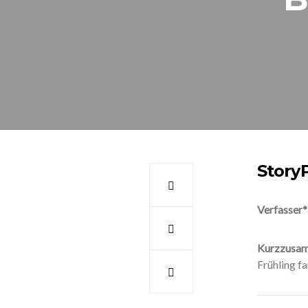
Story
Verfasser*
Kurzzusa
Frühling f