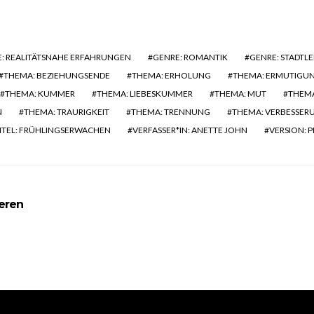
: REALITÄTSNAHE ERFAHRUNGEN
GENRE: ROMANTIK
GENRE: STADTL
THEMA: BEZIEHUNGSENDE
THEMA: ERHOLUNG
THEMA: ERMUTIGU
THEMA: KUMMER
THEMA: LIEBESKUMMER
THEMA: MUT
THEMA
N
THEMA: TRAURIGKEIT
THEMA: TRENNUNG
THEMA: VERBESSER
ITEL: FRÜHLINGSERWACHEN
VERFASSER*IN: ANETTE JOHN
VERSION: 
ieren