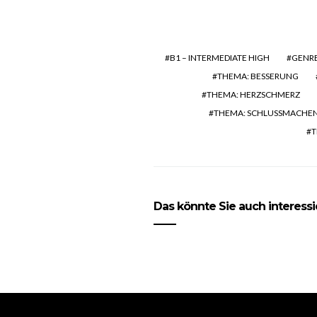
B1 – INTERMEDIATE HIGH
GENRE
THEMA: BESSERUNG
THEMA: HERZSCHMERZ
THEMA: SCHLUSSMACHE
T
Das könnte Sie auch interess