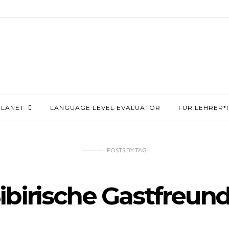
PLANET
LANGUAGE LEVEL EVALUATOR
FÜR LEHRER*
POSTS
BY
TAG
 Sibirische Gastfreun