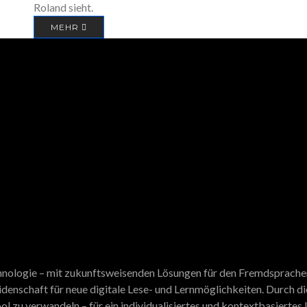
Roland sieht.
MEHR
echnologie – mit zukunftsweisenden Lösungen für den Fremdsprach
eidenschaft für neue digitale Lese- und Lernmöglichkeiten. Durch d
ol zu verwandeln – für ein individualisiertes und kontextbasiertes 