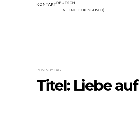
DEUTSCH
KONTAKT
ENGLISH
(
ENGLISCH
)
POSTS
BY
TAG
Titel: Liebe au