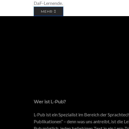
DaF-Lernende.
MEHR
Wer ist L-Pub?
L-Pub ist ein Spezialist im Bereich der Spracht
Publikationen” – denn was uns antreibt, ist die L
Pub möglich, jeden beliebigen Text in ein Lern-To