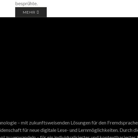
besprühte.
MEHR
echnologie – mit zukunftsweisenden Lösungen für den Fremdsprach
eidenschaft für neue digitale Lese- und Lernmöglichkeiten. Durch d
ol zu verwandeln – für ein individualisiertes und kontextbasiertes 