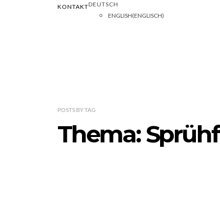
DEUTSCH
KONTAKT
ENGLISH
(
ENGLISCH
)
POSTS
BY
TAG
Thema: Sprühf