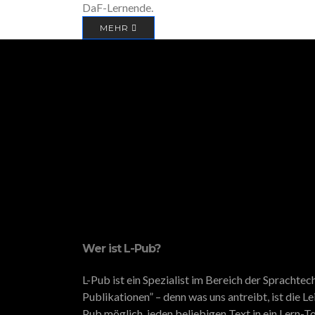
DaF-Lernende.
MEHR
Wer ist L-Pub?
L-Pub ist ein Spezialist im Bereich der Spracht
Publikationen” – denn was uns antreibt, ist die L
Pub möglich, jeden beliebigen Text in ein Lern-To