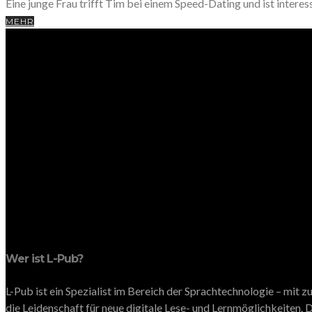
Eine junge Frau trifft Tim bei einem Speed-Dating und ist interes
MEHR
Wer ist L-Pub?
L-Pub ist ein Spezialist im Bereich der Sprachtechnologie – mit
die Leidenschaft für neue digitale Lese- und Lernmöglichkeiten. D