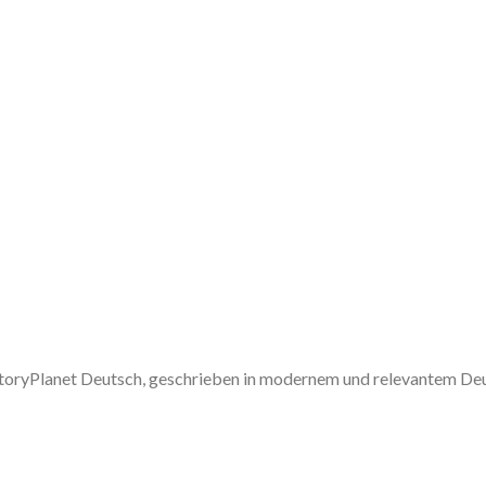
 StoryPlanet Deutsch, geschrieben in modernem und relevantem De