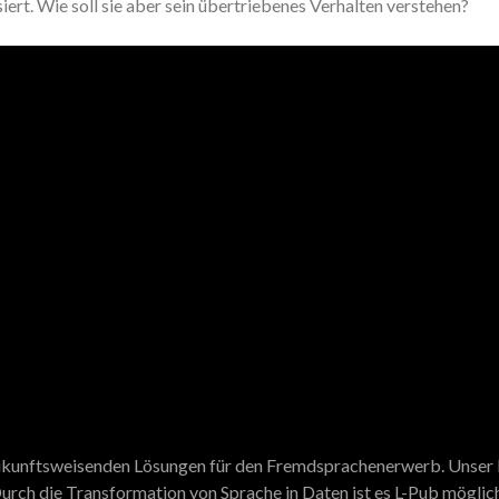
siert. Wie soll sie aber sein übertriebenes Verhalten verstehen?
 zukunftsweisenden Lösungen für den Fremdsprachenerwerb. Unser N
urch die Transformation von Sprache in Daten ist es L-Pub möglich,