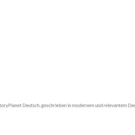
 StoryPlanet Deutsch, geschrieben in modernem und relevantem De