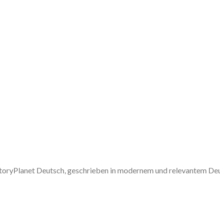
 StoryPlanet Deutsch, geschrieben in modernem und relevantem De