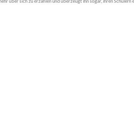
hr über sich zu erzählen und überzeugt ihn sogar, ihren Schülern 