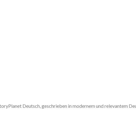
 StoryPlanet Deutsch, geschrieben in modernem und relevantem De