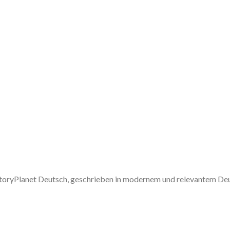
 StoryPlanet Deutsch, geschrieben in modernem und relevantem De