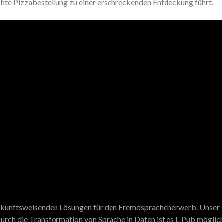
chte Pizzabestellung zu einer erschreckenden Entdeckung führt.
 zukunftsweisenden Lösungen für den Fremdsprachenerwerb. Unser N
urch die Transformation von Sprache in Daten ist es L-Pub möglich,