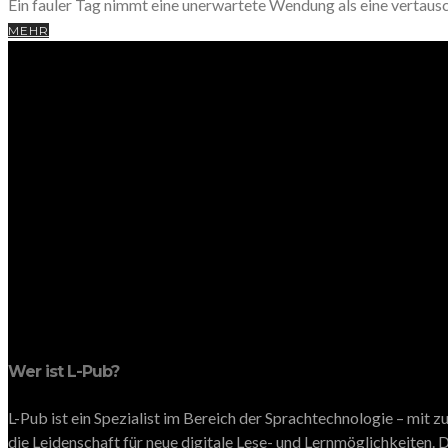
Ein fauler Tag nimmt eine unerwartete Wendung als eine vertaus
MEHR
Wer ist L-Pub?
L-Pub ist ein Spezialist im Bereich der Sprachtechnologie – mit
die Leidenschaft für neue digitale Lese- und Lernmöglichkeiten. D