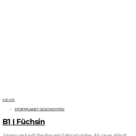
MEHR
STORYPLANET GESCHICHTEN
B1 | Füchsin
Johann verkauft Pauline sein Fahrrad online. Als sie es abholt,