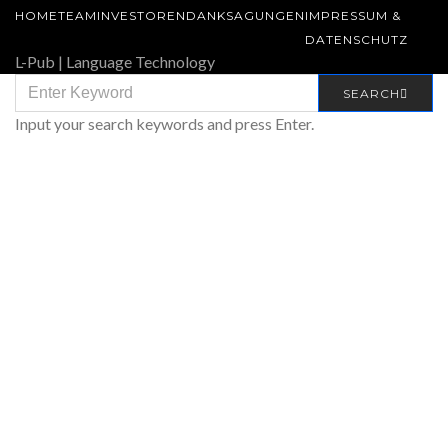
HOME
TEAM
INVESTOREN
DANKSAGUNGEN
IMPRESSUM &
DATENSCHUTZ
L-Pub | Language Technology
SEARCH
SEARCH
FOR:
Input your search keywords and press Enter.