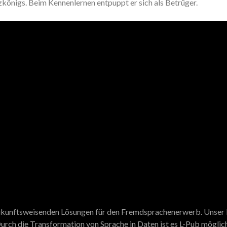
zkönigs. Beim Kennenlernen entpuppt er sich als Betrüger.
 zukunftsweisenden Lösungen für den Fremdsprachenerwerb. Unser N
urch die Transformation von Sprache in Daten ist es L-Pub möglich,