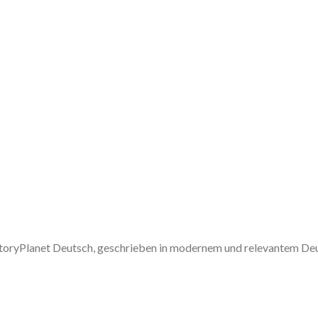
 StoryPlanet Deutsch, geschrieben in modernem und relevantem De