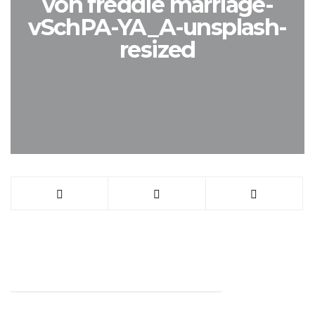
von freddie marriage-
vSchPA-YA_A-unsplash-
resized