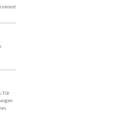
nn nimmt
n
. Für
bungen
hes