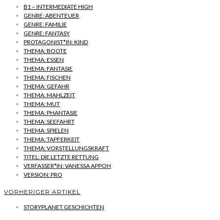
B1 – INTERMEDIATE HIGH
GENRE: ABENTEUER
GENRE: FAMILIE
GENRE: FANTASY
PROTAGONIST*IN: KIND
THEMA: BOOTE
THEMA: ESSEN
THEMA: FANTASIE
THEMA: FISCHEN
THEMA: GEFAHR
THEMA: MAHLZEIT
THEMA: MUT
THEMA: PHANTASIE
THEMA: SEEFAHRT
THEMA: SPIELEN
THEMA: TAPFERKEIT
THEMA: VORSTELLUNGSKRAFT
TITEL: DIE LETZTE RETTUNG
VERFASSER*IN: VANESSA APPOH
VERSION: PRO
VORHERIGER ARTIKEL
STORYPLANET GESCHICHTEN