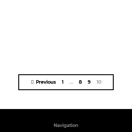
Previous
1
…
8
9
10
Navigation