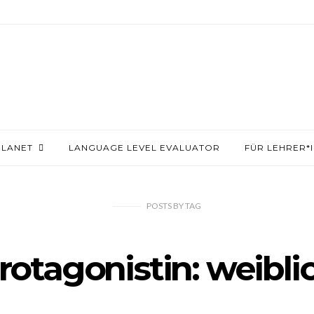
PLANET
LANGUAGE LEVEL EVALUATOR
FÜR LEHRER*
POSTS
BY
TAG
rotagonistin: weibli