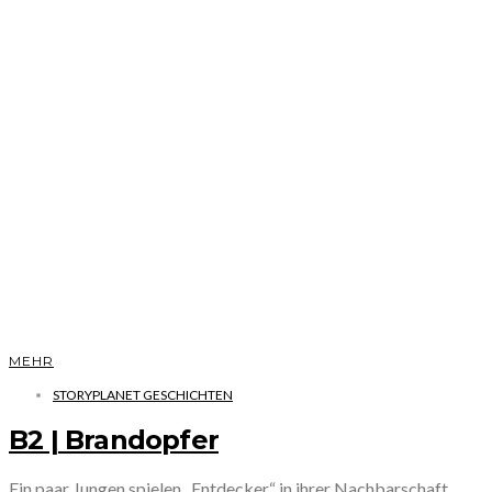
MEHR
STORYPLANET GESCHICHTEN
B2 | Brandopfer
Ein paar Jungen spielen „Entdecker“ in ihrer Nachbarschaft.