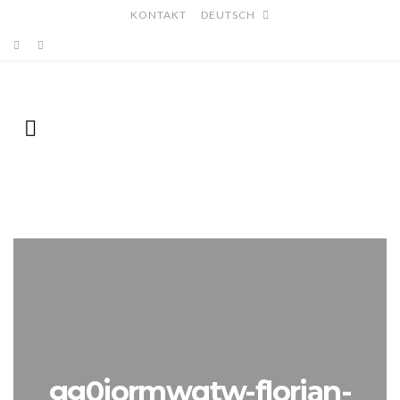
KONTAKT
DEUTSCH
gg0jormwqtw-florian-