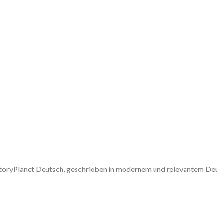
 StoryPlanet Deutsch, geschrieben in modernem und relevantem De