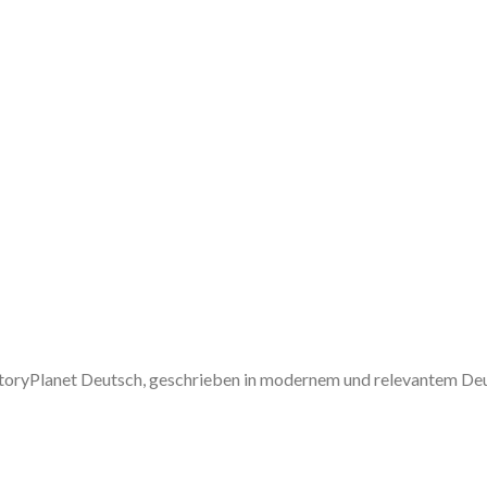
 StoryPlanet Deutsch, geschrieben in modernem und relevantem De