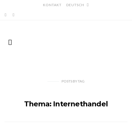
KONTAKT
DEUTSCH
POSTS
BY
TAG
Thema: Internethandel