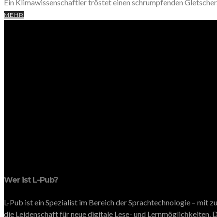
Ein Klimawissenschaftler tröstet einen schrumpfenden Gletscher
MEHR
Wer ist L-Pub?
L-Pub ist ein Spezialist im Bereich der Sprachtechnologie – mit
die Leidenschaft für neue digitale Lese- und Lernmöglichkeiten. D