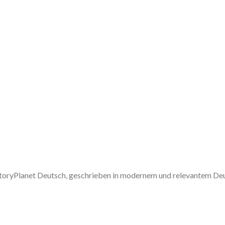
 StoryPlanet Deutsch, geschrieben in modernem und relevantem De